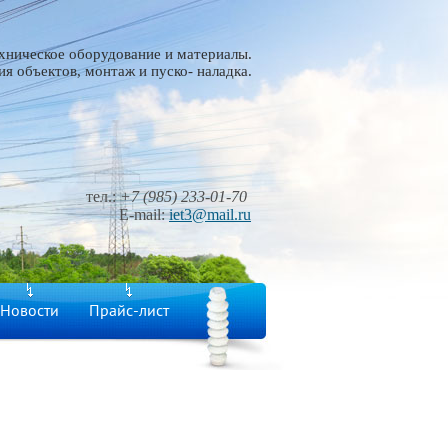
хническое оборудование и материалы.
я объектов, монтаж и пуско- наладка.
тел.:
+7 (985) 233-01-70
E-mail:
iet3@mail.ru
Новости
Прайс-лист